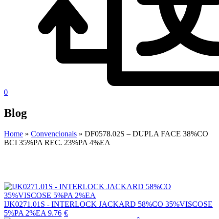
0
Blog
Home
»
Convencionais
»
DF0578.02S – DUPLA FACE 38%CO
BCI 35%PA REC. 23%PA 4%EA
IJK0271.01S - INTERLOCK JACKARD 58%CO 35%VISCOSE
5%PA 2%EA
9.76
€