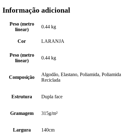
35%PA
Informação adicional
REC.
23%PA
4%EA
Peso (metro
0.44 kg
linear)
Cor
LARANJA
Peso (metro
0.44 kg
linear)
Algodão, Elastano, Poliamida, Poliamida
Composição
Reciclada
Estrutura
Dupla face
Gramagem
315g/m²
Largura
140cm