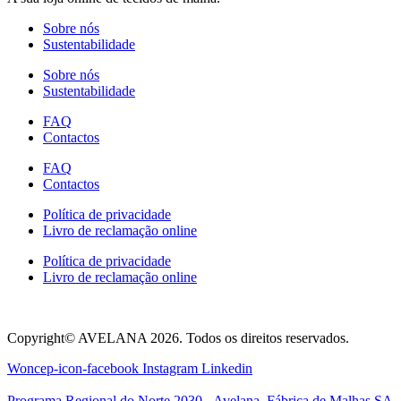
options
Sobre nós
may
Sustentabilidade
be
chosen
Sobre nós
on
Sustentabilidade
the
product
FAQ
page
Contactos
FAQ
Contactos
Política de privacidade
Livro de reclamação online
Política de privacidade
Livro de reclamação online
Copyright© AVELANA 2026. Todos os direitos reservados.
Woncep-icon-facebook
Instagram
Linkedin
Programa Regional do Norte 2030 - Avelana, Fábrica de Malhas SA