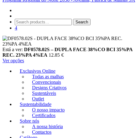
Search
Search
for:
4
Está a ver:
DF0578.02S – DUPLA FACE 38%CO BCI 35%PA
REC. 23%PA 4%EA
12.85
€
Ver opções
Exclusivos Online
Todas as malhas
Convencionais
Designs Criativos
Sustentáveis
Outlet
Sustentabilidade
O nosso impacto
Certificados
Sobre nós
A nossa história
Contactos
Catálogo