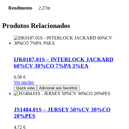
Rendimento
2.27m
Produtos Relacionados
IJK0187.01S – INTERLOCK JACKARD
60%CV 30%CO 7%PA 3%EA
6.50
€
This
Ver opções
product
Quick view
Adicionar aos favoritos
has
multiple
variants.
The
JS1484.01S – JERSEY 50%CV 30%CO
options
20%PES
may
be
4.72
€
chosen