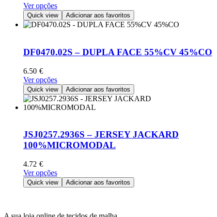
This
Ver opções
on
product
Quick view
Adicionar aos favoritos
the
has
product
multiple
page
variants.
The
DF0470.02S – DUPLA FACE 55%CV 45%CO
options
may
6.50
€
be
This
Ver opções
chosen
product
Quick view
Adicionar aos favoritos
on
has
the
multiple
product
variants.
page
The
options
JSJ0257.2936S – JERSEY JACKARD
may
100%MICROMODAL
be
chosen
4.72
€
on
This
Ver opções
the
product
Quick view
Adicionar aos favoritos
product
has
page
multiple
variants.
A sua loja online de tecidos de malha.
The