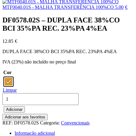
MTF0040.01S - MALHA TRANSFERÊNCIA 100%CO
5.00
€
DF0578.02S – DUPLA FACE 38%CO
BCI 35%PA REC. 23%PA 4%EA
12.85
€
DUPLA FACE 38%CO BCI 35%PA REC. 23%PA 4%EA
IVA (23%) não incluído no preço final
Cor
Limpar
Quantidade
de
DF0578.02S
Adicionar
-
DUPLA
Adicionar aos favoritos
FACE
REF:
DF0578.02S
Categoria:
Convencionais
38%CO
Informação adicional
BCI