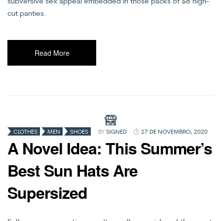
subversive sex appeal embedded in those packs of $8 high-
cut panties.
Read More
CATEGORIAS
CLOTHES
MEN
SHOES
BY
SIGNED
27 DE NOVEMBRO, 2020
A Novel Idea: This Summer’s
Best Sun Hats Are
Supersized