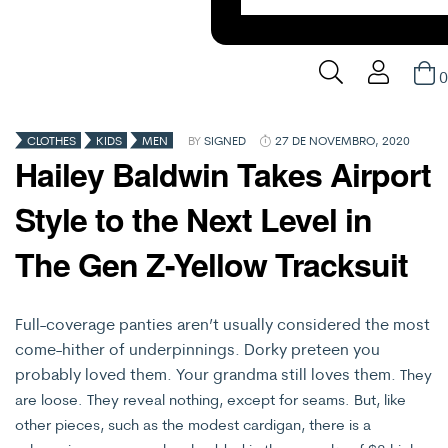
0
CATEGORIAS
CLOTHES
KIDS
MEN
BY
SIGNED
27 DE NOVEMBRO, 2020
Hailey Baldwin Takes Airport
Style to the Next Level in
The Gen Z-Yellow Tracksuit
Full-coverage panties aren’t usually considered the most
come-hither of underpinnings. Dorky preteen you
probably loved them. Your grandma still loves them.
They
are loose. They reveal nothing, except for seams. But, like
other pieces, such as the modest cardigan, there is a