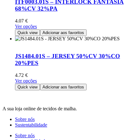
ITF0003.01S – INTERLOCK FANTASIA
may
68%CV 32%PA
be
chosen
4.07
€
on
This
Ver opções
the
product
Quick view
Adicionar aos favoritos
product
has
page
multiple
variants.
The
JS1484.01S – JERSEY 50%CV 30%CO
options
20%PES
may
be
4.72
€
chosen
This
Ver opções
on
product
Quick view
Adicionar aos favoritos
the
has
product
multiple
page
variants.
A sua loja online de tecidos de malha.
The
options
Sobre nós
may
Sustentabilidade
be
chosen
Sobre nós
on