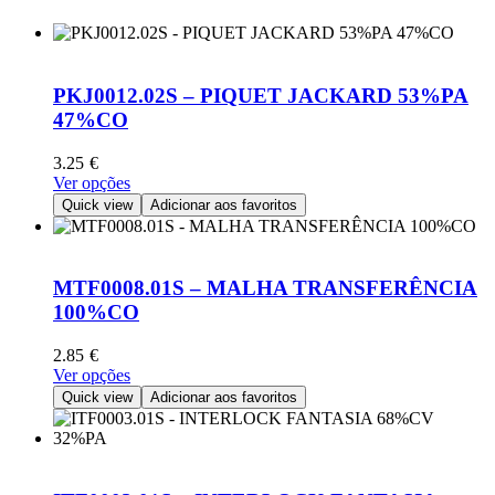
PKJ0012.02S – PIQUET JACKARD 53%PA
47%CO
3.25
€
This
Ver opções
product
Quick view
Adicionar aos favoritos
has
multiple
variants.
The
MTF0008.01S – MALHA TRANSFERÊNCIA
options
100%CO
may
be
2.85
€
chosen
This
Ver opções
on
product
Quick view
Adicionar aos favoritos
the
has
product
multiple
page
variants.
The
options