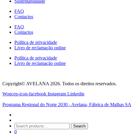
Sustentabilidade
the
product
FAQ
page
Contactos
FAQ
Contactos
Política de privacidade
Livro de reclamação online
Política de privacidade
Livro de reclamação online
Copyright© AVELANA 2026. Todos os direitos reservados.
Woncep-icon-facebook
Instagram
Linkedin
Programa Regional do Norte 2030 - Avelana, Fábrica de Malhas SA
Search
Search
for:
0