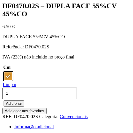
DF0470.02S – DUPLA FACE 55%CV
45%CO
6.50
€
DUPLA FACE 55%CV 45%CO
Referência: DF0470.02S
IVA (23%) não incluído no preço final
Cor
Limpar
Quantidade
de
DF0470.02S
Adicionar
-
DUPLA
Adicionar aos favoritos
FACE
REF:
DF0470.02S
Categoria:
Convencionais
55%CV
Informação adicional
45%CO