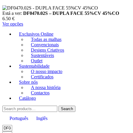
Está a ver:
DF0470.02S – DUPLA FACE 55%CV 45%CO
6.50
€
Ver opções
Exclusivos Online
Todas as malhas
Convencionais
Designs Criativos
Sustentáveis
Outlet
Sustentabilidade
O nosso impacto
Certificados
Sobre nós
A nossa história
Contactos
Catálogo
Search
Search
for:
Português
Inglês