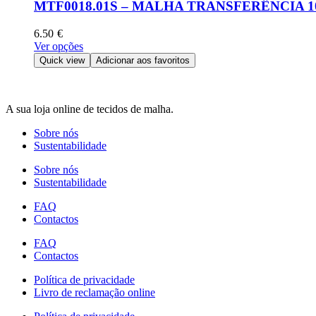
options
MTF0018.01S – MALHA TRANSFERÊNCIA 
may
be
6.50
€
chosen
This
Ver opções
on
product
Quick view
Adicionar aos favoritos
the
has
product
multiple
page
variants.
A sua loja online de tecidos de malha.
The
options
Sobre nós
may
Sustentabilidade
be
chosen
Sobre nós
on
Sustentabilidade
the
product
FAQ
page
Contactos
FAQ
Contactos
Política de privacidade
Livro de reclamação online