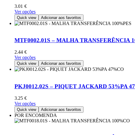
3.01
€
This
Ver opções
product
Quick view
Adicionar aos favoritos
has
multiple
variants.
The
MTF0002.01S – MALHA TRANSFERÊNCIA 
options
may
2.44
€
be
This
Ver opções
chosen
product
Quick view
Adicionar aos favoritos
on
has
the
multiple
product
variants.
page
The
PKJ0012.02S – PIQUET JACKARD 53%PA 
options
may
3.25
€
be
This
Ver opções
chosen
product
Quick view
Adicionar aos favoritos
on
has
POR ENCOMENDA
the
multiple
product
variants.
page
The