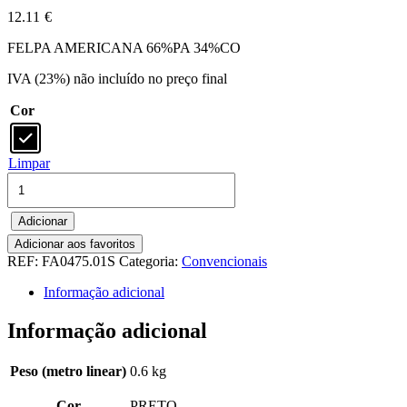
12.11
€
FELPA AMERICANA 66%PA 34%CO
IVA (23%) não incluído no preço final
Cor
Limpar
Quantidade
de
FA0475.01S
Adicionar
-
FELPA
Adicionar aos favoritos
AMERICANA
REF:
FA0475.01S
Categoria:
Convencionais
66%PA
Informação adicional
34%CO
Informação adicional
Peso (metro linear)
0.6 kg
Cor
PRETO