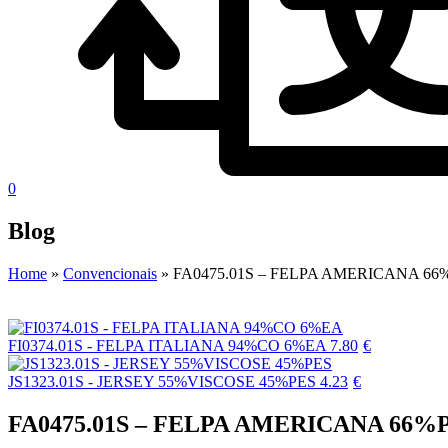
0
Blog
Home
»
Convencionais
»
FA0475.01S – FELPA AMERICANA 66
FI0374.01S - FELPA ITALIANA 94%CO 6%EA
7.80
€
JS1323.01S - JERSEY 55%VISCOSE 45%PES
4.23
€
FA0475.01S – FELPA AMERICANA 66%