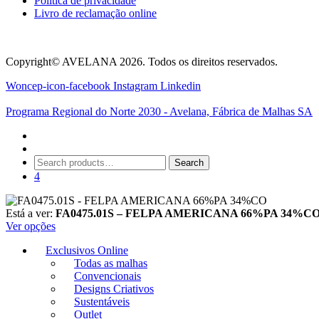
Política de privacidade
Livro de reclamação online
Copyright© AVELANA 2026. Todos os direitos reservados.
Woncep-icon-facebook
Instagram
Linkedin
Programa Regional do Norte 2030 - Avelana, Fábrica de Malhas SA
Search
Search
for:
4
Está a ver:
FA0475.01S – FELPA AMERICANA 66%PA 34%C
Ver opções
Exclusivos Online
Todas as malhas
Convencionais
Designs Criativos
Sustentáveis
Outlet