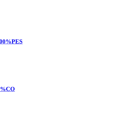
100%PES
47%CO