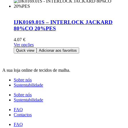
the
multiple
product
variants.
page
The
options
IJK0169.01S – INTERLOCK JACKARD
may
80%CO 20%PES
be
chosen
4.07
€
on
This
Ver opções
the
product
Quick view
Adicionar aos favoritos
product
has
page
multiple
variants.
A sua loja online de tecidos de malha.
The
options
Sobre nós
may
Sustentabilidade
be
chosen
Sobre nós
on
Sustentabilidade
the
product
FAQ
page
Contactos
FAQ