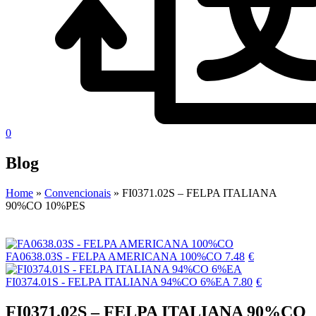
0
Blog
Home
»
Convencionais
»
FI0371.02S – FELPA ITALIANA
90%CO 10%PES
FA0638.03S - FELPA AMERICANA 100%CO
7.48
€
FI0374.01S - FELPA ITALIANA 94%CO 6%EA
7.80
€
FI0371.02S – FELPA ITALIANA 90%CO