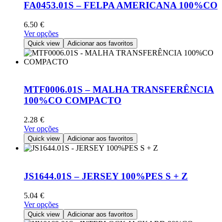
FA0453.01S – FELPA AMERICANA 100%CO
6.50
€
This
Ver opções
product
Quick view
Adicionar aos favoritos
has
multiple
variants.
The
options
MTF0006.01S – MALHA TRANSFERÊNCIA
may
100%CO COMPACTO
be
chosen
2.28
€
on
This
Ver opções
the
product
Quick view
Adicionar aos favoritos
product
has
page
multiple
variants.
The
JS1644.01S – JERSEY 100%PES S + Z
options
may
5.04
€
be
This
Ver opções
chosen
product
Quick view
Adicionar aos favoritos
on
has