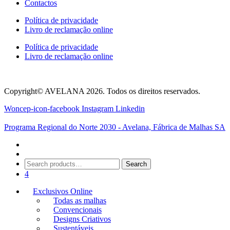
Contactos
Política de privacidade
Livro de reclamação online
Política de privacidade
Livro de reclamação online
Copyright© AVELANA 2026. Todos os direitos reservados.
Woncep-icon-facebook
Instagram
Linkedin
Programa Regional do Norte 2030 - Avelana, Fábrica de Malhas SA
Search
Search
for:
4
Exclusivos Online
Todas as malhas
Convencionais
Designs Criativos
Sustentáveis