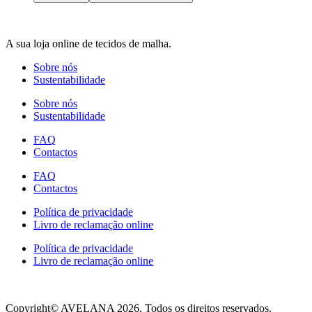
has
page
multiple
variants.
A sua loja online de tecidos de malha.
The
options
Sobre nós
may
Sustentabilidade
be
chosen
Sobre nós
on
Sustentabilidade
the
product
FAQ
page
Contactos
FAQ
Contactos
Política de privacidade
Livro de reclamação online
Política de privacidade
Livro de reclamação online
Copyright© AVELANA 2026. Todos os direitos reservados.