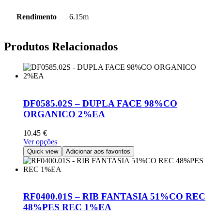
Rendimento
6.15m
Produtos Relacionados
DF0585.02S – DUPLA FACE 98%CO
ORGANICO 2%EA
10.45
€
This
Ver opções
product
Quick view
Adicionar aos favoritos
has
multiple
variants.
The
options
RF0400.01S – RIB FANTASIA 51%CO REC
may
48%PES REC 1%EA
be