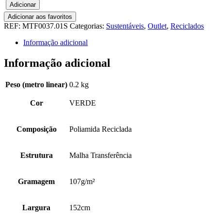
Adicionar
-
MALHA
Adicionar aos favoritos
TRANSFERÊNCIA
REF:
MTF0037.01S
Categorias:
Sustentáveis
,
Outlet
,
Reciclados
100%PA
Informação adicional
RECICLADO
Informação adicional
Peso (metro linear)
0.2 kg
Cor
VERDE
Composição
Poliamida Reciclada
Estrutura
Malha Transferência
Gramagem
107g/m²
Largura
152cm