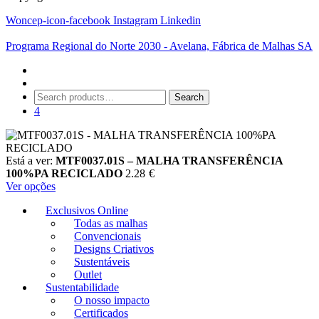
Woncep-icon-facebook
Instagram
Linkedin
Programa Regional do Norte 2030 - Avelana, Fábrica de Malhas SA
Search
Search
for:
4
Está a ver:
MTF0037.01S – MALHA TRANSFERÊNCIA
100%PA RECICLADO
2.28
€
Ver opções
Exclusivos Online
Todas as malhas
Convencionais
Designs Criativos
Sustentáveis
Outlet
Sustentabilidade
O nosso impacto
Certificados