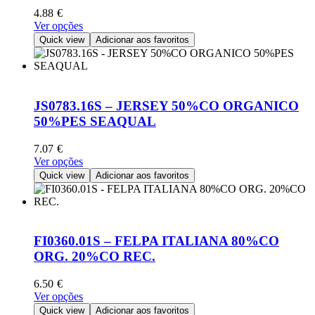
chosen
4.88
€
on
This
Ver opções
the
product
Quick view
Adicionar aos favoritos
product
has
page
multiple
variants.
The
options
JS0783.16S – JERSEY 50%CO ORGANICO
may
50%PES SEAQUAL
be
chosen
7.07
€
on
This
Ver opções
the
product
Quick view
Adicionar aos favoritos
product
has
page
multiple
variants.
The
options
FI0360.01S – FELPA ITALIANA 80%CO
may
ORG. 20%CO REC.
be
chosen
6.50
€
on
This
Ver opções
the
product
Quick view
Adicionar aos favoritos
product