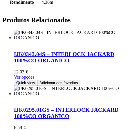
Rendimento
4.36m
Produtos Relacionados
IJK0343.04S – INTERLOCK JACKARD
100%CO ORGANICO
12.03
€
This
Ver opções
product
Quick view
Adicionar aos favoritos
has
multiple
variants.
The
options
IJK0295.01GS – INTERLOCK JACKARD
may
100%CO ORGANICO
be
chosen
6.59
€
on