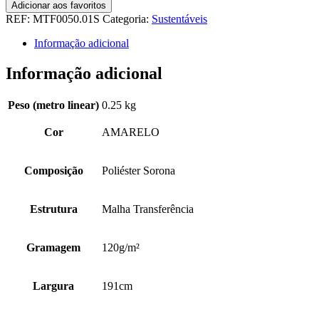
MALHA
Adicionar aos favoritos
TRANSFERÊNCIA
REF:
MTF0050.01S
Categoria:
Sustentáveis
100%PES
Informação adicional
SORONA
Informação adicional
Peso (metro linear)
0.25 kg
Cor
AMARELO
Composição
Poliéster Sorona
Estrutura
Malha Transferência
Gramagem
120g/m²
Largura
191cm