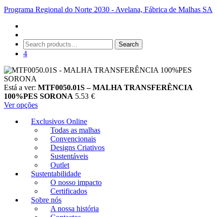
Programa Regional do Norte 2030 - Avelana, Fábrica de Malhas SA
Search
Search
for:
4
Está a ver:
MTF0050.01S – MALHA TRANSFERÊNCIA
100%PES SORONA
5.53
€
Ver opções
Exclusivos Online
Todas as malhas
Convencionais
Designs Criativos
Sustentáveis
Outlet
Sustentabilidade
O nosso impacto
Certificados
Sobre nós
A nossa história