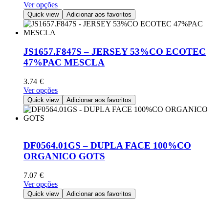
This
Ver opções
the
product
Quick view
Adicionar aos favoritos
product
has
page
multiple
variants.
The
JS1657.F847S – JERSEY 53%CO ECOTEC
options
47%PAC MESCLA
may
be
3.74
€
chosen
This
Ver opções
on
product
Quick view
Adicionar aos favoritos
the
has
product
multiple
page
variants.
The
options
DF0564.01GS – DUPLA FACE 100%CO
may
ORGANICO GOTS
be
chosen
7.07
€
on
This
Ver opções
the
product
Quick view
Adicionar aos favoritos
product
has
page
multiple
variants.