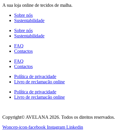
A sua loja online de tecidos de malha.
The
options
Sobre nós
may
Sustentabilidade
be
chosen
Sobre nós
on
Sustentabilidade
the
product
FAQ
page
Contactos
FAQ
Contactos
Política de privacidade
Livro de reclamação online
Política de privacidade
Livro de reclamação online
Copyright© AVELANA 2026. Todos os direitos reservados.
Woncep-icon-facebook
Instagram
Linkedin